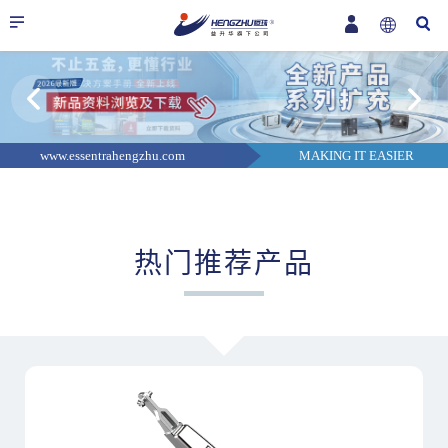
www.essentrahengzhu.com
MAKING IT EASIER
热门推荐产品